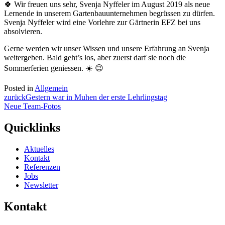
🍀 Wir freuen uns sehr, Svenja Nyffeler im August 2019 als neue
Lernende in unserem Gartenbauunternehmen begrüssen zu dürfen.
Svenja Nyffeler wird eine Vorlehre zur Gärtnerin EFZ bei uns
absolvieren.
Gerne werden wir unser Wissen und unsere Erfahrung an Svenja
weitergeben. Bald geht’s los, aber zuerst darf sie noch die
Sommerferien geniessen. ☀️ 😉
Posted in
Allgemein
Beitragsnavigation
zurück
Gestern war in Muhen der erste Lehrlingstag
Neue Team-Fotos
Quicklinks
Aktuelles
Kontakt
Referenzen
Jobs
Newsletter
Kontakt