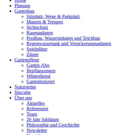
Home
Planung
Gartenbau
Sitzplatz, Wege & Parkplatz
Mauern & Treppen
Sichtschutz
Rasenanlagen
Poolbau, Wasseranlagen und Teichbau
Regenwassertank und Versickerungsanlagen
Spielplätze
Zäune
Gartenpflege
Garten-Abo
Bepflanzungen
Winterdienst
Gartenholzerei
Natursteine
Sitzcube
Über uns
Aktuelles
Referenzen
Team
20 Jahr Jubiläum
Philosophie und Geschichte
Newsletter