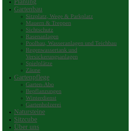
Planung
Gartenbau
Sitzplatz, Wege & Parkplatz
Mauern & Treppen
Sichtschutz
Rasenanlagen
Poolbau, Wasseranlagen und Teichbau
Regenwassertank und
Versickerungsanlagen
Spielplätze
Zäune
Gartenpflege
Garten-Abo
Bepflanzungen
Winterdienst
Gartenholzerei
Natursteine
Sitzcube
Über uns