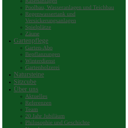
Rasenanlagen
Poolbau, Wasseranlagen und Teichbau
Regenwassertank und
Versickerungsanlagen
Spielplätze
Zäune
Gartenpflege
Garten-Abo
Bepflanzungen
Winterdienst
Gartenholzerei
Natursteine
Sitzcube
Über uns
Aktuelles
Referenzen
Team
20 Jahr Jubiläum
Philosophie und Geschichte