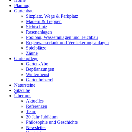
Home
Planung
Gartenbau
Sitzplatz, Wege & Parkplatz
Mauern & Treppen
Sichtschutz
Rasenanlagen
Poolbau, Wasseranlagen und Teichbau
Regenwassertank und Versickerungsanlagen
Spielplätze
Zäune
Gartenpflege
Garten-Abo
Bepflanzungen
Winterdienst
Gartenholzerei
Natursteine
Sitzcube
Über uns
Aktuelles
Referenzen
Team
20 Jahr Jubiläum
Philosophie und Geschichte
Newsletter