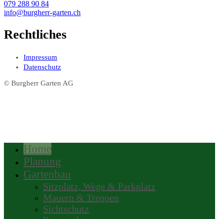
079 288 90 84
info@burgherr-garten.ch
Rechtliches
Impressum
Datenschutz
© Burgherr Garten AG
Home
Planung
Gartenbau
Sitzplatz, Wege & Parkplatz
Mauern & Treppen
Sichtschutz