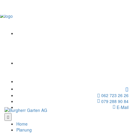
Skip
to
Fa
content
In
Yo
Li
062 723 26 26
079 288 90 84
E-Mail
Home
Planung