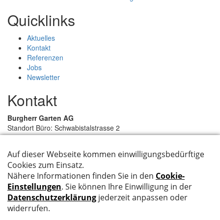
Quicklinks
Aktuelles
Kontakt
Referenzen
Jobs
Newsletter
Kontakt
Burgherr Garten AG
Standort Büro: Schwabistalstrasse 2
Postadresse: Grittengasse 20
Magazin: Kolpenweg 1
5037 Muhen
062 723 26 26
079 288 90 84
info@burgherr-garten.ch
Rechtliches