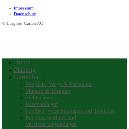
Impressum
Datenschutz
© Burgherr Garten AG
Home
Planung
Gartenbau
Sitzplatz, Wege & Parkplatz
Mauern & Treppen
Sichtschutz
Rasenanlagen
Poolbau, Wasseranlagen und Teichbau
Regenwassertank und
Versickerungsanlagen