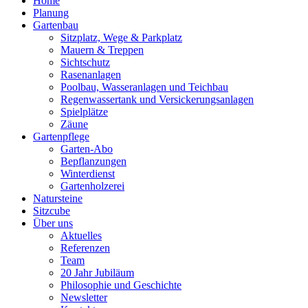
Home
Planung
Gartenbau
Sitzplatz, Wege & Parkplatz
Mauern & Treppen
Sichtschutz
Rasenanlagen
Poolbau, Wasseranlagen und Teichbau
Regenwassertank und Versickerungsanlagen
Spielplätze
Zäune
Gartenpflege
Garten-Abo
Bepflanzungen
Winterdienst
Gartenholzerei
Natursteine
Sitzcube
Über uns
Aktuelles
Referenzen
Team
20 Jahr Jubiläum
Philosophie und Geschichte
Newsletter