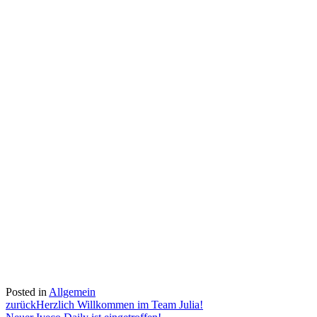
Posted in
Allgemein
Beitragsnavigation
zurück
Herzlich Willkommen im Team Julia!