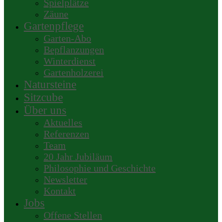
Spielplätze
Zäune
Gartenpflege
Garten-Abo
Bepflanzungen
Winterdienst
Gartenholzerei
Natursteine
Sitzcube
Über uns
Aktuelles
Referenzen
Team
20 Jahr Jubiläum
Philosophie und Geschichte
Newsletter
Kontakt
Jobs
Offene Stellen