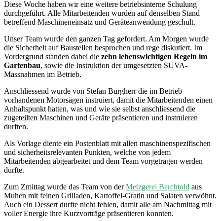
Diese Woche haben wir eine weitere betriebsinterne Schulung
durchgeführt. Alle Mitarbeitenden wurden auf denselben Stand
betreffend Maschineneinsatz und Geräteanwendung geschult.
Unser Team wurde den ganzen Tag gefordert. Am Morgen wurde
die Sicherheit auf Baustellen besprochen und rege diskutiert. Im
Vordergrund standen dabei die
zehn lebenswichtigen Regeln im
Gartenbau
, sowie die Instruktion der umgesetzten SUVA-
Massnahmen im Betrieb.
Anschliessend wurde von Stefan Burgherr die im Betrieb
vorhandenen Motorsägen instruiert, damit die Mitarbeitenden einen
Anhaltspunkt hatten, was und wie sie selbst anschliessend die
zugeteilten Maschinen und Geräte präsentieren und instruieren
durften.
Als Vorlage diente ein Postenblatt mit allen maschinenspezifischen
und sicherheitsrelevanten Punkten, welche von jedem
Mitarbeitenden abgearbeitet und dem Team vorgetragen werden
durfte.
Zum Zmittag wurde das Team von der
Metzgerei Berchtold
aus
Muhen mit feinen Grilladen, Kartoffel-Gratin und Salaten verwöhnt.
Auch ein Dessert durfte nicht fehlen, damit alle am Nachmittag mit
voller Energie ihre Kurzvorträge präsentieren konnten.