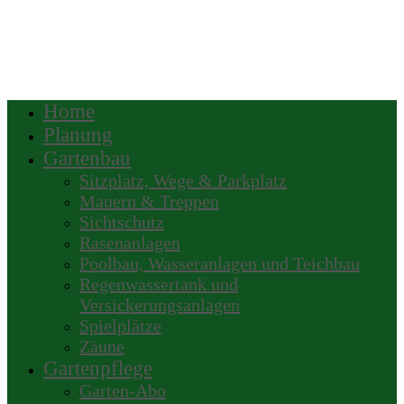
Home
Planung
Gartenbau
Sitzplatz, Wege & Parkplatz
Mauern & Treppen
Sichtschutz
Rasenanlagen
Poolbau, Wasseranlagen und Teichbau
Regenwassertank und
Versickerungsanlagen
Spielplätze
Zäune
Gartenpflege
Garten-Abo