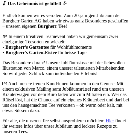
🔓
Das Geheimnis ist gelüftet!
🎉
Endlich können wir es verraten: Zum 20-jährigen Jubiläum der
Burgherr Garten AG haben wir etwas ganz Besonderes geschaffen
– unseren eigenen
Burgherr Tee
!
🌱 In einem kreativen Teamevent haben wir gemeinsam zwei
einzigartige Teesorten entwickelt:
•
Burgherr’s Gartentee
für Wohlfühlmomente
•
Burgherr’s Garten-Eistee
für heisse Tage
Das Besondere daran? Unsere Jubiläumstasse mit der liebevollen
Illustration von Marco, einem unserer talentierten Mitarbeitenden.
So wird jeder Schluck zum individuellen Erlebnis!
💌 Auch unsere treuen Kund:innen kommen in den Genuss: Mit
einem exklusiven Mailing samt Jubiläumsrätsel rund um unseren
Kräuterwagen vor dem Büro laden wir zum Mitraten ein. Wer das
Rätsel löst, hat die Chance auf ein eigenes Kräuterbeet und darf bei
uns den hausgemachten Tee verkosten – ob warm oder kalt, mit
etwas Süssem dazu.
Für alle, die unseren Tee selbst ausprobieren möchten:
Hier
findet
ihr weitere Infos über unser Jubiläum und leckere Rezepte zu
unseren Tees.