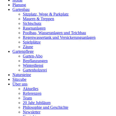
Home
Planung
Gartenbau
Sitzplatz, Wege & Parkplatz
Mauern & Treppen
Sichtschutz
Rasenanlagen
Poolbau, Wasseranlagen und Teichbau
Regenwassertank und Versickerungsanlagen
Spielplätze
Zäune
Gartenpflege
Garten-Abo
Bepflanzungen
Winterdienst
Gartenholzerei
Natursteine
Sitzcube
Über uns
Aktuelles
Referenzen
Team
20 Jahr Jubiläum
Philosophie und Geschichte
Newsletter