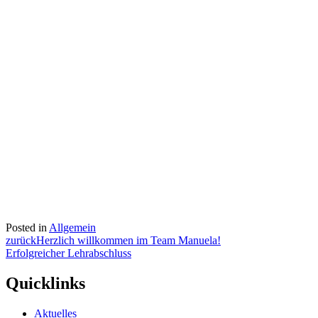
Posted in
Allgemein
Beitragsnavigation
zurück
Herzlich willkommen im Team Manuela!
Erfolgreicher Lehrabschluss
Quicklinks
Aktuelles